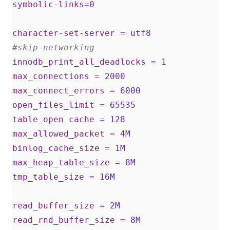
symbolic-links
=
0
character-set-server
=
utf8   
#skip-networking  
innodb_print_all_deadlocks
=
1
max_connections
=
2000  
max_connect_errors
=
6000  
open_files_limit
=
65535  
table_open_cache
=
128   
max_allowed_packet
=
4M  
binlog_cache_size
=
1M  
max_heap_table_size
=
8M  
tmp_table_size
=
16M  
read_buffer_size
=
2M  
read_rnd_buffer_size
=
8M  