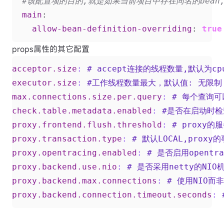
#该配置项的目的,就是如果当前项目中存在同名的bean
main
:
allow-bean-definition-overriding
:
true
props属性的其它配置
acceptor.size
:
# accept连接的线程数量,默认为cp
executor.size
:
#工作线程数量最大，默认值: 无限制
max.connections.size.per.query
:
# 每个查询
check.table.metadata.enabled
:
#是否在启动时检
proxy.frontend.flush.threshold
:
# proxy
proxy.transaction.type
:
# 默认LOCAL,prox
proxy.opentracing.enabled
:
# 是否启用opentra
proxy.backend.use.nio
:
# 是否采用netty的NIO
proxy.backend.max.connections
:
# 使用NIO而
proxy.backend.connection.timeout.seconds
: