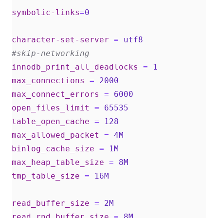
symbolic-links
=
0
character-set-server
=
utf8   
#skip-networking  
innodb_print_all_deadlocks
=
1
max_connections
=
2000  
max_connect_errors
=
6000  
open_files_limit
=
65535  
table_open_cache
=
128   
max_allowed_packet
=
4M  
binlog_cache_size
=
1M  
max_heap_table_size
=
8M  
tmp_table_size
=
16M  
read_buffer_size
=
2M  
read_rnd_buffer_size
=
8M  