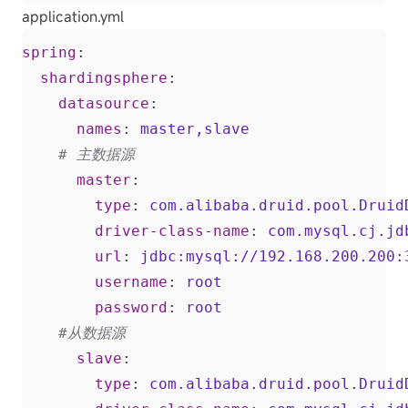
application.yml
spring
:
shardingsphere
:
datasource
:
names
:
master,slave
# 主数据源
master
:
type
:
com.alibaba.druid.pool.Druid
driver-class-name
:
com.mysql.cj.jd
url
:
jdbc:mysql://192.168.200.200:
username
:
root
password
:
root
#从数据源
slave
:
type
:
com.alibaba.druid.pool.Druid