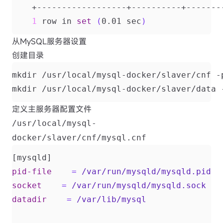
1
 row in 
set
(
0.01 sec
)
从MySQL服务器设置
创建目录
定义主服务器配置文件
/usr/local/mysql-
docker/slaver/cnf/mysql.cnf
[mysqld]
pid-file
=
/var/run/mysqld/mysqld.pid
socket
=
/var/run/mysqld/mysqld.sock
datadir
=
/var/lib/mysql