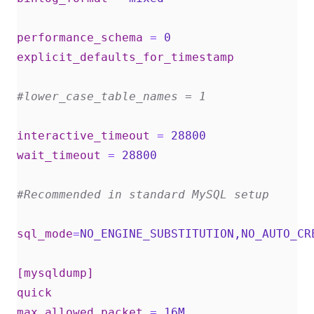
performance_schema
=
0  
explicit_defaults_for_timestamp
#lower_case_table_names = 1  
interactive_timeout
=
28800  
wait_timeout
=
28800  
#Recommended in standard MySQL setup  
sql_mode
=
NO_ENGINE_SUBSTITUTION,NO_AUTO_CR
[mysqldump]
quick
max_allowed_packet
=
16M  