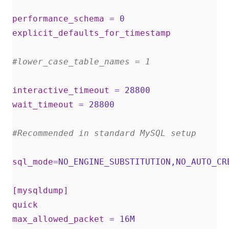
performance_schema
=
0  
explicit_defaults_for_timestamp
#lower_case_table_names = 1  
interactive_timeout
=
28800  
wait_timeout
=
28800  
#Recommended in standard MySQL setup  
sql_mode
=
NO_ENGINE_SUBSTITUTION,NO_AUTO_CR
[mysqldump]
quick
max_allowed_packet
=
16M  