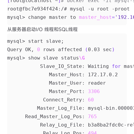
[
root@localhost ~
]
# docker exec -it mysql-
mysql> change master to 
master_host
=
'192.1
从服务器启动I/O 线程和SQL线程
mysql> start slave
;
Query OK, 
0
 rows affected 
(
0.03 sec
)
mysql> show slave status
\G
           Slave_IO_State: Waiting 
for
              Master_Port: 
3306
            Connect_Retry: 
60
      Read_Master_Log_Pos: 
765
            Relay_Log_Pos: 
494