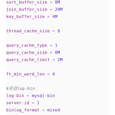
sort_buffer_size
=
8M  
join_buffer_size
=
28M  
key_buffer_size
=
4M  
thread_cache_size
=
8  
query_cache_type
=
1  
query_cache_size
=
8M  
query_cache_limit
=
2M  
ft_min_word_len
=
4  
#开启log-bin
log-bin
=
mysql-bin
server-id
=
1
binlog_format
=
mixed  