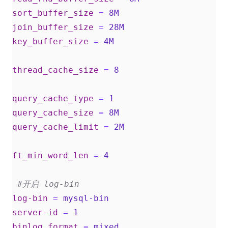
sort_buffer_size
=
8M  
join_buffer_size
=
28M  
key_buffer_size
=
4M  
thread_cache_size
=
8  
query_cache_type
=
1  
query_cache_size
=
8M  
query_cache_limit
=
2M  
ft_min_word_len
=
4  
#开启 log-bin
log-bin
=
mysql-bin
server-id
=
1
binlog_format
=
mixed  