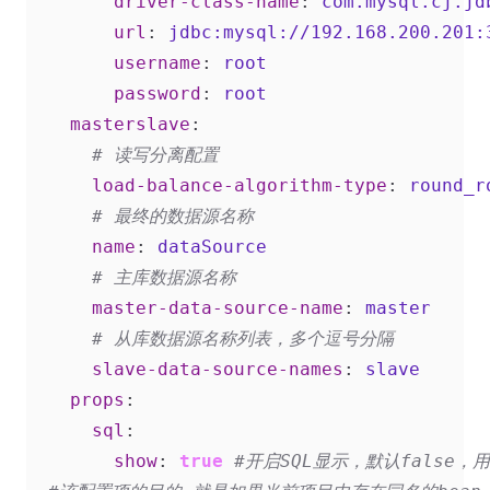
driver-class-name
:
com.mysql.cj.jd
url
:
jdbc:mysql://192.168.200.201:
username
:
root
password
:
root
masterslave
:
# 读写分离配置
load-balance-algorithm-type
:
round_r
# 最终的数据源名称
name
:
dataSource
# 主库数据源名称
master-data-source-name
:
master
# 从库数据源名称列表，多个逗号分隔
slave-data-source-names
:
slave
props
:
sql
:
show
:
true
#开启SQL显示，默认false