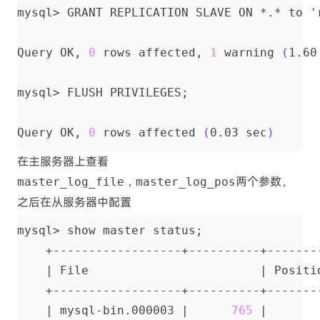
mysql> GRANT REPLICATION SLAVE ON *.* to 
'
Query OK, 
0
 rows affected, 
1
 warning 
(
1.60
mysql> FLUSH PRIVILEGES
;
Query OK, 
0
 rows affected 
(
0.03 sec
)
在主服务器上查看
两个参数，
master_log_file，master_log_pos
之后在从服务器中配置
mysql> show master status
;
|
 File                        
|
 Positi
|
 mysql-bin.000003 
|
765
|